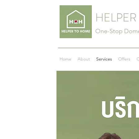
HELPER
One-Stop Domes
Home
About
Services
Offers
C